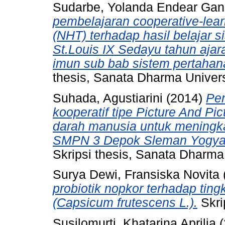
Sudarbe, Yolanda Endear Gan
pembelajaran cooperative-lea
(NHT) terhadap hasil belajar 
St.Louis IX Sedayu tahun aja
imun sub bab sistem pertahana
thesis, Sanata Dharma Univers
Suhada, Agustiarini
(2014)
Pe
kooperatif tipe Picture And Pi
darah manusia untuk meningkat
SMPN 3 Depok Sleman Yogyaka
Skripsi thesis, Sanata Dharma 
Surya Dewi, Fransiska Novita
probiotik nopkor terhadap ting
(Capsicum frutescens L.).
Skri
Susilomurti, Khatarina Aprilia
(