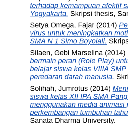
terhadap kemampuan afektif 
Yogyakarta.
Skripsi thesis, Sa
Setya Omega, Fajar
(2014)
Pe
virus untuk meningkatkan motiv
SMA N 1 Simo Boyolali.
Skrips
Silaen, Gebi Marselina
(2014)
bermain peran (Role Play) unt
belajar siswa kelas VIIIA SMP
peredaran darah manusia.
Skri
Solihah, Jumrotus
(2014)
Meni
siswa kelas XII IPA SMA Pan
menggunakan media animasi 
perkembangan tumbuhan tahun
Sanata Dharma University.