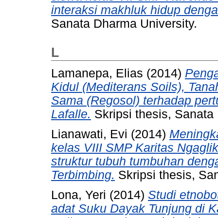
interaksi makhluk hidup deng
Sanata Dharma University.
L
Lamanepa, Elias
(2014)
Penga
Kidul (Mediterans Soils), Tana
Sama (Regosol) terhadap pert
Lafalle.
Skripsi thesis, Sanata
Lianawati, Evi
(2014)
Meningka
kelas VIII SMP Karitas Ngagl
struktur tubuh tumbuhan den
Terbimbing.
Skripsi thesis, Sa
Lona, Yeri
(2014)
Studi etnob
adat Suku Dayak Tunjung di K