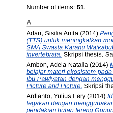
Number of items:
51
.
A
Adan, Sisilia Anita
(2014)
Peng
(TTS) untuk meningkatkan moti
SMA Swasta Karanu Waikabub
invertebrata.
Skripsi thesis, S
Ambon, Adela Natalia
(2014)
M
belajar materi ekosistem pad
Ibu Pawiyatan dengan menggun
Picture and Picture.
Skripsi th
Ardianto, Yulius Fery
(2014)
Id
tegakan dengan menggunakan 
pendakian hutan lereng Gunu