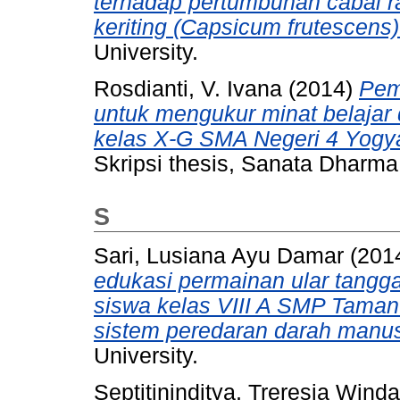
terhadap pertumbuhan cabai r
keriting (Capsicum frutescens)
University.
Rosdianti, V. Ivana
(2014)
Pem
untuk mengukur minat belajar 
kelas X-G SMA Negeri 4 Yogyak
Skripsi thesis, Sanata Dharma 
S
Sari, Lusiana Ayu Damar
(201
edukasi permainan ular tangga
siswa kelas VIII A SMP Taman
sistem peredaran darah manus
University.
Septitininditya, Treresia Winda