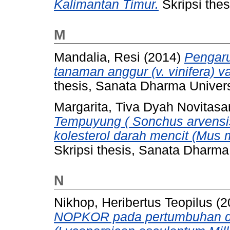
Kalimantan Timur.
Skripsi thes
M
Mandalia, Resi
(2014)
Pengaru
tanaman anggur (v. vinifera) va
thesis, Sanata Dharma Univers
Margarita, Tiva Dyah Novitasar
Tempuyung ( Sonchus arvensis
kolesterol darah mencit (Mus 
Skripsi thesis, Sanata Dharma 
N
Nikhop, Heribertus Teopilus
(2
NOPKOR pada pertumbuhan da