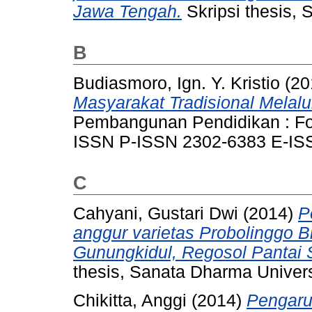
Jawa Tengah.
Skripsi thesis, 
B
Budiasmoro, Ign. Y. Kristio
(20
Masyarakat Tradisional Melalui
Pembangunan Pendidikan : Fond
ISSN P-ISSN 2302-6383 E-IS
C
Cahyani, Gustari Dwi
(2014)
P
anggur varietas Probolinggo B
Gunungkidul, Regosol Pantai 
thesis, Sanata Dharma Univers
Chikitta, Anggi
(2014)
Pengaru