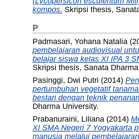
(Lycopersicon esculentum Mil
kompos.
Skripsi thesis, Sanat
P
Padmasari, Yohana Natalia
(2
pembelajaran audiovisual untu
belajar siswa kelas XI IPA 3
Skripsi thesis, Sanata Dharma 
Pasinggi, Dwi Putri
(2014)
Pen
pertumbuhan vegetatif tanaman 
bestari dengan teknik penana
Dharma University.
Prabanuraini, Liliana
(2014)
Me
XI SMA Negeri 7 Yogyakarta p
manusia melalui pembelajaran 