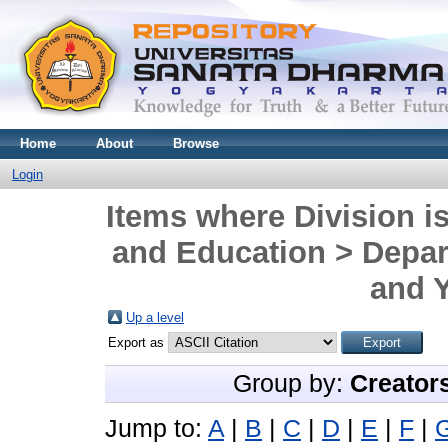
Home
About
Browse
Login
Items where Division is
and Education > Depar
and Y
Up a level
Export as
Group by:
Creator
Jump to:
A
|
B
|
C
|
D
|
E
|
F
|