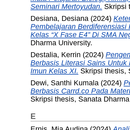
Seminari Mertoyudan.
Skripsi 
Desiana, Desiana
(2024)
Kete
Pembelajaran Berdiferensiasi
Kelas “X Fase E4” Di SMA Neg
Dharma University.
Destalia, Kerrin
(2024)
Pengem
Berbasis Literasi Sains Untuk
Imun Kelas XI.
Skripsi thesis,
Dewi, Santhi Kumala
(2024)
P
Berbasis Carrd.co Pada Materi
Skripsi thesis, Sanata Dharma 
E
Ernis, Mia Audina
(2024)
Anali