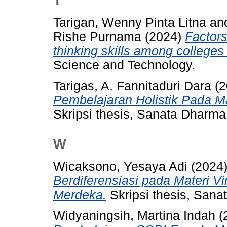
T
Tarigan, Wenny Pinta Litna
an
Rishe Purnama
(2024)
Factors
thinking skills among colleges 
Science and Technology.
Tarigas, A. Fannitaduri Dara
(2
Pembelajaran Holistik Pada M
Skripsi thesis, Sanata Dharma 
W
Wicaksono, Yesaya Adi
(2024
Berdiferensiasi pada Materi V
Merdeka.
Skripsi thesis, Sana
Widyaningsih, Martina Indah
(