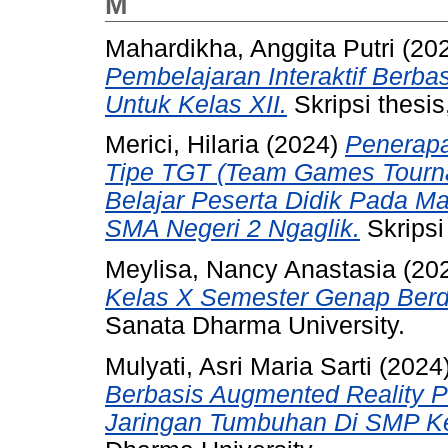
M
Mahardikha, Anggita Putri
(20
Pembelajaran Interaktif Berba
Untuk Kelas XII.
Skripsi thesi
Merici, Hilaria
(2024)
Penerapa
Tipe TGT (Team Games Tourna
Belajar Peserta Didik Pada Ma
SMA Negeri 2 Ngaglik.
Skripsi
Meylisa, Nancy Anastasia
(20
Kelas X Semester Genap Berda
Sanata Dharma University.
Mulyati, Asri Maria Sarti
(2024
Berbasis Augmented Reality P
Jaringan Tumbuhan Di SMP Kel