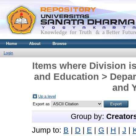
Home
About
Browse
Login
Items where Division is
and Education > Depar
and Y
Up a level
Export as
Group by:
Creator
Jump to:
B
|
D
|
E
|
G
|
H
|
J
|