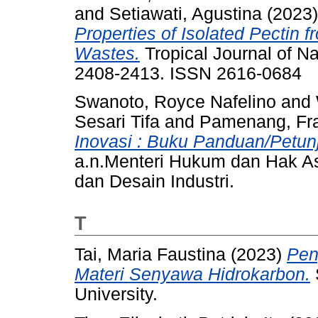
and
Setiawati, Agustina
(2023
Properties of Isolated Pectin f
Wastes.
Tropical Journal of Na
2408-2413. ISSN 2616-0684
Swanoto, Royce Nafelino
and
Sesari Tifa
and
Pamenang, Fra
Inovasi : Buku Panduan/Petunj
a.n.Menteri Hukum dan Hak As
dan Desain Industri.
T
Tai, Maria Faustina
(2023)
Pen
Materi Senyawa Hidrokarbon.
University.