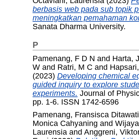
Octaviani, Laurensia
(2023)
Pe
berbasis web pada sub topik 
meningkatkan pemahaman kons
Sanata Dharma University.
P
Pamenang, F D N
and
Harta, J
W
and
Ratri, M C
and
Hapsari
(2023)
Developing chemical eq
guided inquiry to explore studen
experiments.
Journal of Physi
pp. 1-6. ISSN 1742-6596
Pamenang, Fransisca Ditawati
Monica Cahyaning
and
Wijaya
Laurensia
and
Anggreni, Vikto