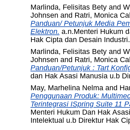
Marlinda, Felisitas Bety
and
Wa
Johnsen
and
Ratri, Monica C
Panduan/ Petunjuk Media Pemb
Elektron.
a.n.Menteri Hukum da
Hak Cipta dan Desain Industri.
Marlinda, Felisitas Bety
and
Wa
Johnsen
and
Ratri, Monica C
Panduan/Petunjuk : Tart Konfig
dan Hak Asasi Manusia u.b Dir
May, Marhelina Nelma
and
Ha
Penggunaan Produk: Multimedi
Terintegrasi ISpring Suite 11 
Menteri Hukum Dan Hak Asasi
Intelektual u.b Direktur Hak Ci