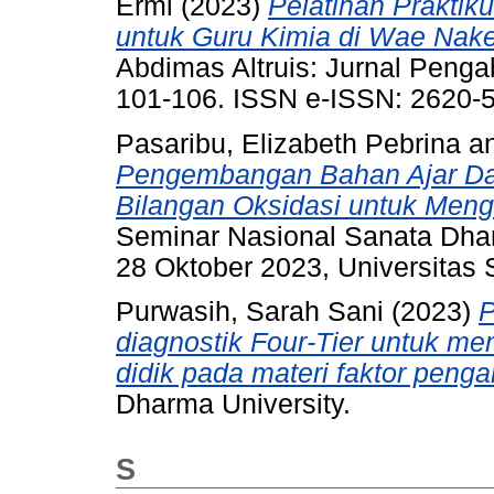
Ermi
(2023)
Pelatihan Praktiku
untuk Guru Kimia di Wae Nake
Abdimas Altruis: Jurnal Penga
101-106. ISSN e-ISSN: 2620-
Pasaribu, Elizabeth Pebrina
a
Pengembangan Bahan Ajar Dar
Bilangan Oksidasi untuk Menga
Seminar Nasional Sanata Dha
28 Oktober 2023, Universitas
Purwasih, Sarah Sani
(2023)
P
diagnostik Four-Tier untuk me
didik pada materi faktor pengar
Dharma University.
S