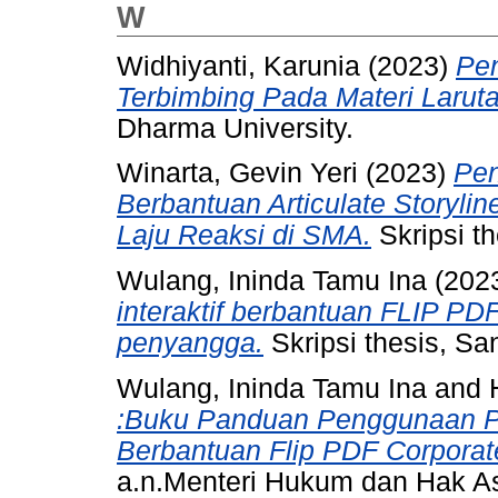
W
Widhiyanti, Karunia
(2023)
Pen
Terbimbing Pada Materi Larut
Dharma University.
Winarta, Gevin Yeri
(2023)
Pen
Berbantuan Articulate Storyl
Laju Reaksi di SMA.
Skripsi t
Wulang, Ininda Tamu Ina
(202
interaktif berbantuan FLIP PDF
penyangga.
Skripsi thesis, Sa
Wulang, Ininda Tamu Ina
and
:Buku Panduan Penggunaan Pro
Berbantuan Flip PDF Corporat
a.n.Menteri Hukum dan Hak As