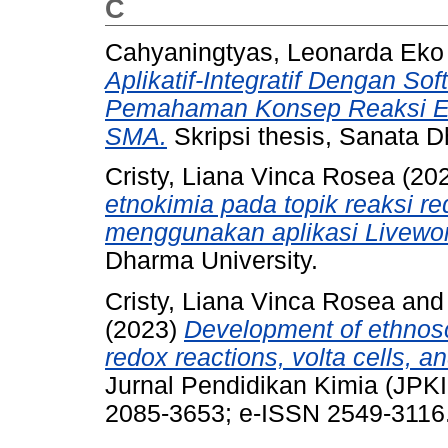
C
Cahyaningtyas, Leonarda Eko
Aplikatif-Integratif Dengan So
Pemahaman Konsep Reaksi Ek
SMA.
Skripsi thesis, Sanata D
Cristy, Liana Vinca Rosea
(20
etnokimia pada topik reaksi red
menggunakan aplikasi Livewo
Dharma University.
Cristy, Liana Vinca Rosea
an
(2023)
Development of ethnos
redox reactions, volta cells, a
Jurnal Pendidikan Kimia (JPKI
2085-3653; e-ISSN 2549-3116