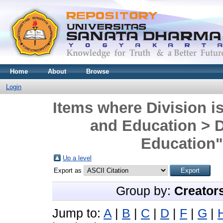
Home
About
Browse
Login
Items where Division is
and Education > 
Education"
Up a level
Export as
Group by:
Creator
Jump to:
A
|
B
|
C
|
D
|
F
|
G
|