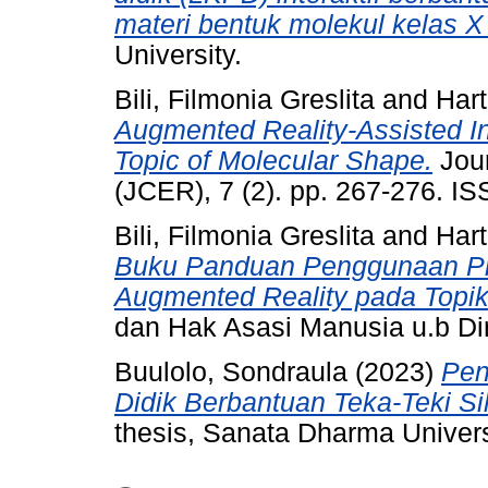
materi bentuk molekul kelas 
University.
Bili, Filmonia Greslita
and
Har
Augmented Reality-Assisted I
Topic of Molecular Shape.
Jour
(JCER), 7 (2). pp. 267-276. I
Bili, Filmonia Greslita
and
Har
Buku Panduan Penggunaan Pro
Augmented Reality pada Topik
dan Hak Asasi Manusia u.b Dir
Buulolo, Sondraula
(2023)
Pen
Didik Berbantuan Teka-Teki S
thesis, Sanata Dharma Univers