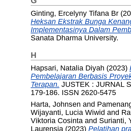
G
Ginting, Ercelyny Tifana Br
(20
Heksan Ekstrak Bunga Kenan
Implementasinya Dalam Pembel
Sanata Dharma University.
H
Hapsari, Natalia Diyah
(2023)
Pembelajaran Berbasis Proye
Terapan.
JUSTEK : JURNAL SA
179-186. ISSN 2620-5475
Harta, Johnsen
and
Pamenang,
Wijayanti, Lucia Wiwid
and
Ra
Viktoria Cosinta
and
Surianti,
Laurensia
(2023)
Pelatihan pr