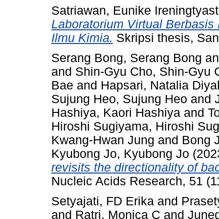
Satriawan, Eunike Ireningtyast
Laboratorium Virtual Berbasi
Ilmu Kimia.
Skripsi thesis, Sa
Serang Bong, Serang Bong
a
and
Shin-Gyu Cho, Shin-Gyu 
Bae
and
Hapsari, Natalia Diya
Sujung Heo, Sujung Heo
and
Hashiya, Kaori Hashiya
and
T
Hiroshi Sugiyama, Hiroshi Su
Kwang-Hwan Jung
and
Bong 
Kyubong Jo, Kyubong Jo
(202
revisits the directionality of 
Nucleic Acids Research, 51 (
Setyajati, FD Erika
and
Praset
and
Ratri, Monica C
and
Juned