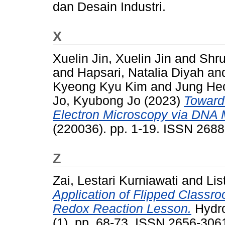
dan Desain Industri.
X
Xuelin Jin, Xuelin Jin
and
Shr
and
Hapsari, Natalia Diyah
an
Kyeong Kyu Kim
and
Jung He
Jo, Kyubong Jo
(2023)
Toward
Electron Microscopy via DNA M
(220036). pp. 1-19. ISSN 268
Z
Zai, Lestari Kurniawati
and
Lis
Application of Flipped Classr
Redox Reaction Lesson.
Hydro
(1). pp. 68-73. ISSN 2656-306