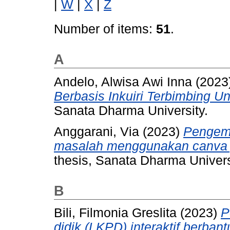
|
W
|
X
|
Z
Number of items:
51
.
A
Andelo, Alwisa Awi Inna
(2023
Berbasis Inkuiri Terbimbing U
Sanata Dharma University.
Anggarani, Via
(2023)
Pengemb
masalah menggunakan canva p
thesis, Sanata Dharma Univers
B
Bili, Filmonia Greslita
(2023)
P
didik (LKPD) interaktif berba