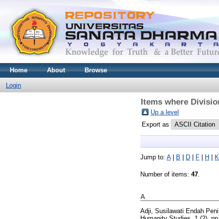
Home
About
Browse
Login
Items where Division
Up a level
Export as
Jump to:
A
|
B
|
D
|
F
|
H
|
K
Number of items:
47
.
A
Adji, Susilawati Endah Peni
Humanity Studies, 1 (2). p