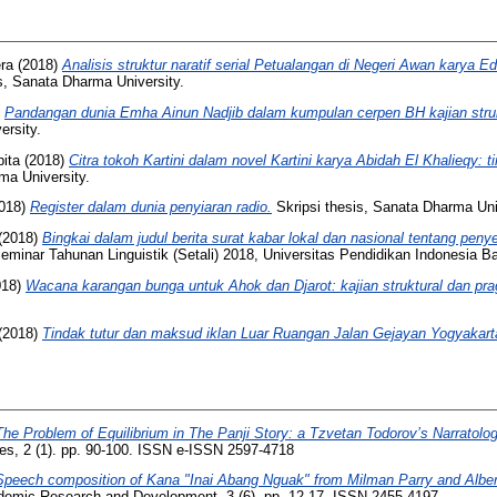
era
(2018)
Analisis struktur naratif serial Petualangan di Negeri Awan karya E
s, Sanata Dharma University.
)
Pandangan dunia Emha Ainun Nadjib dalam kumpulan cerpen BH kajian struk
ersity.
ita
(2018)
Citra tokoh Kartini dalam novel Kartini karya Abidah El Khalieqy: ti
ma University.
018)
Register dalam dunia penyiaran radio.
Skripsi thesis, Sanata Dharma Uni
(2018)
Bingkai dalam judul berita surat kabar lokal dan nasional tentang pen
eminar Tahunan Linguistik (Setali) 2018, Universitas Pendidikan Indonesia B
018)
Wacana karangan bunga untuk Ahok dan Djarot: kajian struktural dan pra
(2018)
Tindak tutur dan maksud iklan Luar Ruangan Jalan Gejayan Yogyakart
The Problem of Equilibrium in The Panji Story: a Tzvetan Todorov’s Narratolo
ies, 2 (1). pp. 90-100. ISSN e-ISSN 2597-4718
Speech composition of Kana "Inai Abang Nguak" from Milman Parry and Alber
cademic Research and Development, 3 (6). pp. 12-17. ISSN 2455-4197