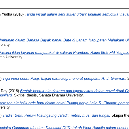
 Yudha
(2018)
Tanda visual dalam seni stiker urban: tinjauan semiotika visual
Imbuhan dalam Bahasa Dayak bahau Bate di Laham Kabupaten Mahakam Ulu
ersity.
acana iklan layanan masyarakat di saluran Prambors Radio 95.8 FM Yogyaka
ma University.
8)
Tiga versi cerita Panji: kajian naratologi menurut perspektif A. J. Greimas.
S
e Ray
(2018)
Bentuk-bentuk simulakrum dan hiperrealitas dalam novel ritual 
rillard.
Skripsi thesis, Sanata Dharma University.
erasan simbolik orde baru dalam novel Pulang karya Leila S. Chudori: perspek
ersity.
8)
Tradisi Bekti Pertiwi Pisungsung Jaladri: mitos, ritus, dan fungsi.
Skripsi th
erilaku Gangguan Identitas Disosiatif (GID) tokoh Fleur Radella dalam novel