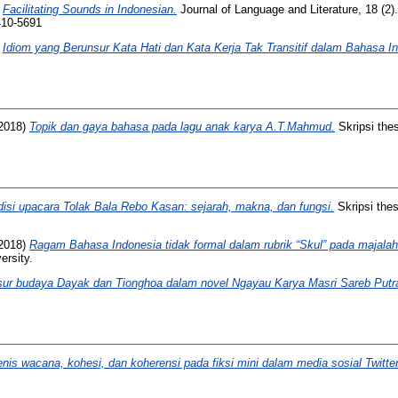
)
Facilitating Sounds in Indonesian.
Journal of Language and Literature, 18 (2
410-5691
)
Idiom yang Berunsur Kata Hati dan Kata Kerja Tak Transitif dalam Bahasa I
2018)
Topik dan gaya bahasa pada lagu anak karya A.T.Mahmud.
Skripsi the
disi upacara Tolak Bala Rebo Kasan: sejarah, makna, dan fungsi.
Skripsi the
2018)
Ragam Bahasa Indonesia tidak formal dalam rubrik “Skul” pada majalah
ersity.
ur budaya Dayak dan Tionghoa dalam novel Ngayau Karya Masri Sareb Putr
enis wacana, kohesi, dan koherensi pada fiksi mini dalam media sosial Twitter