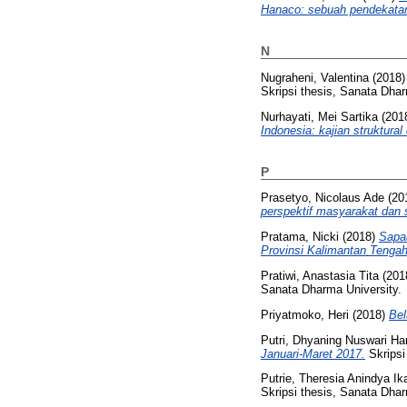
Hanaco: sebuah pendekatan 
N
Nugraheni, Valentina
(2018
Skripsi thesis, Sanata Dhar
Nurhayati, Mei Sartika
(201
Indonesia: kajian struktural
P
Prasetyo, Nicolaus Ade
(20
perspektif masyarakat dan 
Pratama, Nicki
(2018)
Sapa
Provinsi Kalimantan Tengah
Pratiwi, Anastasia Tita
(201
Sanata Dharma University.
Priyatmoko, Heri
(2018)
Bel
Putri, Dhyaning Nuswari Har
Januari-Maret 2017.
Skripsi
Putrie, Theresia Anindya Ik
Skripsi thesis, Sanata Dhar