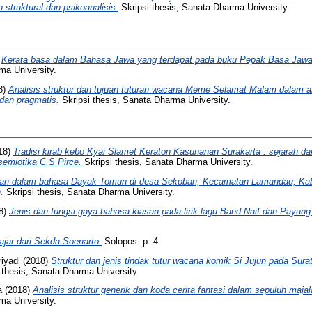
struktural dan psikoanalisis.
Skripsi thesis, Sanata Dharma University.
)
Kerata basa dalam Bahasa Jawa yang terdapat pada buku Pepak Basa Jawa 
ma University.
8)
Analisis struktur dan tujuan tuturan wacana Meme Selamat Malam dalam a
 dan pragmatis.
Skripsi thesis, Sanata Dharma University.
18)
Tradisi kirab kebo Kyai Slamet Keraton Kasunanan Surakarta : sejarah 
semiotika C.S Pirce.
Skripsi thesis, Sanata Dharma University.
an dalam bahasa Dayak Tomun di desa Sekoban, Kecamatan Lamandau, Ka
.
Skripsi thesis, Sanata Dharma University.
8)
Jenis dan fungsi gaya bahasa kiasan pada lirik lagu Band Naif dan Payung
ajar dari Sekda Soenarto.
Solopos. p. 4.
iyadi
(2018)
Struktur dan jenis tindak tutur wacana komik Si Jujun pada Surat
 thesis, Sanata Dharma University.
a
(2018)
Analisis struktur generik dan koda cerita fantasi dalam sepuluh maj
ma University.