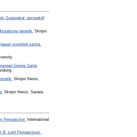
ddy Supangkat: perspektif
turalisme genetik.
Skripsi
njauan sosiologi sastra.
versity.
yerangan Gereja Santa
andung.
gmatik.
Skripsi thesis,
a.
Skripsi thesis, Sanata
gy Perspective.
International
t B. Lord Perspectives.