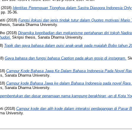
(2018)
Identitas Perempuan Tionghoa dalam Sastra Diaspora Indonesia Only 
pp. 35-36.
titi
(2018)
Fungsi ilokusi dan jenis tindak tutur dalam Quotes motivasi Mario
thesis, Sanata Dharma University.
dho
(2018)
Dinamika kepribadian dan mekanisme pertahanan diri tokoh Nadira
hudori.
Skripsi thesis, Sanata Dharma University.
8)
Topik dan gaya bahasa dalam puisi anak-anak pada majalah Bobo tahun 2
18)
Gaya bahasa dan fungsi bahasa Caption pada akun gosip di instagram.
Skr
18)
Campur Kode Bahasa Jawa Ke Dalam Bahasa Indonesia Pada Novel Rara
is, Sanata Dharma University.
18)
Campur kode Bahasa Jawa ke dalam Bahasa Indonesia pada novel Rara 
is, Sanata Dharma University.
 pembentukan dan dasar penamaan nama kampung berakhiran -an di Kota Yo
ti
(2018)
Campur kode dan alih kode dalam interaksi perdagangan di Pasar B
ma University.