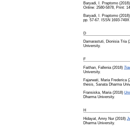
Baryadi, I. Praptomo
(2018
Online: 2580-5878, Print: 1
Baryadi, I. Praptomo
(2018
pp. 57-67. ISSN 1693-749X
D
Damarastuti, Dionisia Tria
(
University.
F
Faithan, Fallenia
(2018)
Tra
University.
Fajarwati, Maria Frederica
(
thesis, Sanata Dharma Univ
Fransiska, Maria
(2018)
Uns
Dharma University.
H
Hidayat, Amry Nur
(2018)
J
Dharma University.