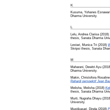
K
Kusuma, Yohanes Esnawan
Dharma University.
L
Lelu, Andrea Clarisa
(2018)
thesis, Sanata Dharma Univ
Lestari, Munica Tri
(2018)
W
Skripsi thesis, Sanata Dhar
M
Maharani, Dewitri Ayu
(201
Dharma University.
Makin, Christofora Rosalin
Rahardi perspektif Jean Baud
Melisha, Melisha
(2018)
Kek
thesis, Sanata Dharma Univ
Murti, Nugraha Dhayu
(201
University.
Mustikasari, Dinda
(2018)
P