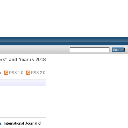
rs" and Year is 2018
m
RSS 1.0
RSS 2.0
s.
International Journal of