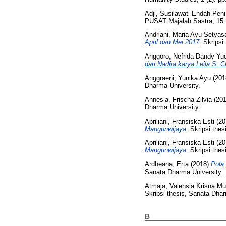
Adji, Susilawati Endah Peni
PUSAT Majalah Sastra, 15. 
Andriani, Maria Ayu Setyasa
April dan Mei 2017.
Skripsi 
Anggoro, Nefrida Dandy Yu
dari Nadira karya Leila S. C
Anggraeni, Yunika Ayu
(201
Dharma University.
Annesia, Frischa Zilvia
(20
Dharma University.
Apriliani, Fransiska Esti
(20
Mangunwijaya.
Skripsi thes
Apriliani, Fransiska Esti
(20
Mangunwijaya.
Skripsi thes
Ardheana, Erta
(2018)
Pola
Sanata Dharma University.
Atmaja, Valensia Krisna Mur
Skripsi thesis, Sanata Dhar
B