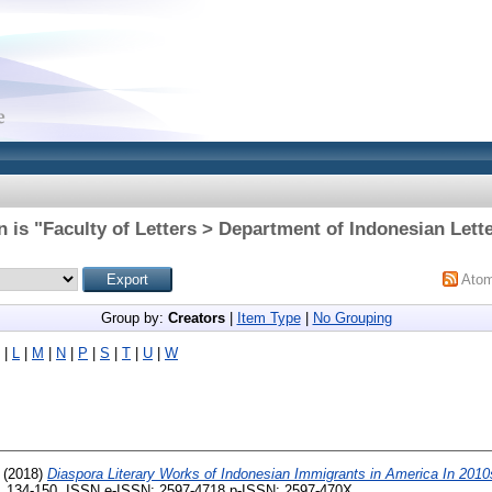
 is "Faculty of Letters > Department of Indonesian Lette
Ato
Group by:
Creators
|
Item Type
|
No Grouping
|
L
|
M
|
N
|
P
|
S
|
T
|
U
|
W
(2018)
Diaspora Literary Works of Indonesian Immigrants in America In 2010
p. 134-150. ISSN e-ISSN: 2597-4718 p-ISSN: 2597-470X