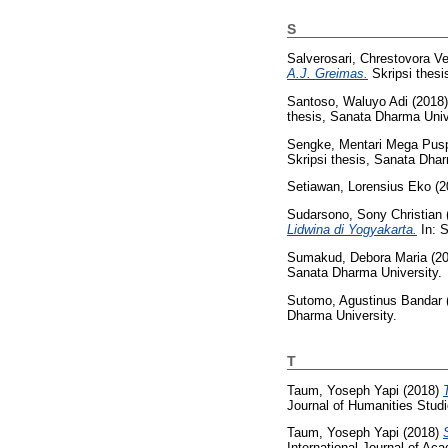
S
Salverosari, Chrestovora V
A.J. Greimas.
Skripsi thesi
Santoso, Waluyo Adi
(2018
thesis, Sanata Dharma Univ
Sengke, Mentari Mega Pusp
Skripsi thesis, Sanata Dhar
Setiawan, Lorensius Eko
(2
Sudarsono, Sony Christian
Lidwina di Yogyakarta.
In: S
Sumakud, Debora Maria
(2
Sanata Dharma University.
Sutomo, Agustinus Bandar
Dharma University.
T
Taum, Yoseph Yapi
(2018)
Journal of Humanities Stud
Taum, Yoseph Yapi
(2018)
International Journal of A