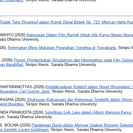
Tindak Tutur Ekspresif dalam Komik Donal Bebek No. 713: Mencari Harta Kar
 WAHYU
(2026)
Kekerasan Dalam Film Rumah Untuk Alie Karya Herwin Novia
nata Dharma University.
026)
Terjemahan Menu Makanan Peranakan Tionghoa di Yogyakarta.
Skripsi 
L
(2026)
Proses Pembentukan Simulakrum dan Hiperrealitas pada Film Gamp
an Baudrillad.
Skripsi thesis, Sanata Dharma University.
RIHATINNINGTYAS
(2026)
Ketidaksadaran Kolektif dalam Novel Wisanggeni
ikoanalisis Carl Gustav Jung.
Skripsi thesis, Sanata Dharma University.
 ANJANI
(2026)
Strukturasi Kekuasaan dan Kekerasan Simbolik dalam Novel D
erre Bourdieu.
Skripsi thesis, Sanata Dharma University.
INDA PRAMUDITA
(2026)
Signifikasi Lirik Lagu dalam Album Manusia Karya 
sis, Sanata Dharma University.
B. BOLINA
(2026)
Pandangan Dunia dalam Memoar Seakan Kitorang Setengah
me Genetik Lucien Goldmann.
Skripsi thesis, Sanata Dharma University.