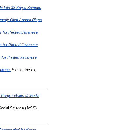
hi File 33 Karya Seimaru
omedy Oleh Ananta Rispo
s for Printed Javanese
s for Printed Javanese
 for Printed Javanese
hwana.
Skripsi thesis,
Bergizi Gratis di Media
Social Science (JoSS).
entang Hari Ini Karya