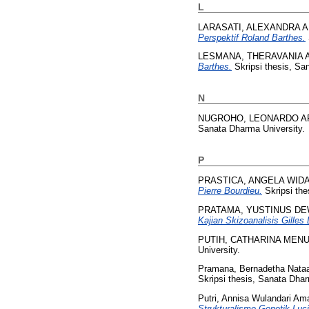
L
LARASATI, ALEXANDRA A
Perspektif Roland Barthes.
LESMANA, THERAVANIA 
Barthes.
Skripsi thesis, Sa
N
NUGROHO, LEONARDO A
Sanata Dharma University.
P
PRASTICA, ANGELA WID
Pierre Bourdieu.
Skripsi the
PRATAMA, YUSTINUS D
Kajian Skizoanalisis Gilles 
PUTIH, CATHARINA MEN
University.
Pramana, Bernadetha Nata
Skripsi thesis, Sanata Dhar
Putri, Annisa Wulandari A
Strukturalisme Genetik Lu