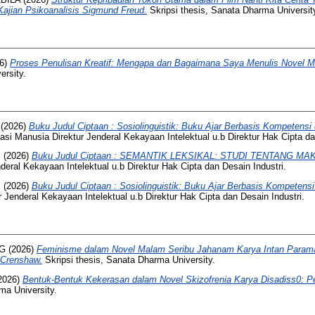
jian Psikoanalisis Sigmund Freud.
Skripsi thesis, Sanata Dharma Universit
6)
Proses Penulisan Kreatif: Mengapa dan Bagaimana Saya Menulis Novel 
ersity.
(2026)
Buku Judul Ciptaan : Sosiolinguistik: Buku Ajar Berbasis Kompetensi 
i Manusia Direktur Jenderal Kekayaan Intelektual u.b Direktur Hak Cipta dan
i
(2026)
Buku Judul Ciptaan : SEMANTIK LEKSIKAL: STUDI TENTANG MA
eral Kekayaan Intelektual u.b Direktur Hak Cipta dan Desain Industri.
i
(2026)
Buku Judul Ciptaan : Sosiolinguistik: Buku Ajar Berbasis Kompetensi
 Jenderal Kekayaan Intelektual u.b Direktur Hak Cipta dan Desain Industri.
NG
(2026)
Feminisme dalam Novel Malam Seribu Jahanam Karya Intan Parama
e Crenshaw.
Skripsi thesis, Sanata Dharma University.
2026)
Bentuk-Bentuk Kekerasan dalam Novel Skizofrenia Karya Disadiss0: Pe
ma University.