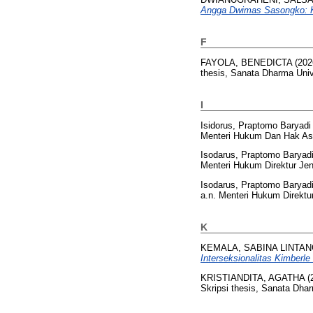
Angga Dwimas Sasongko: Ka
F
FAYOLA, BENEDICTA
(202
thesis, Sanata Dharma Univ
I
Isidorus, Praptomo Baryadi
Menteri Hukum Dan Hak Asas
Isodarus, Praptomo Baryad
Menteri Hukum Direktur Jend
Isodarus, Praptomo Baryad
a.n. Menteri Hukum Direktur
K
KEMALA, SABINA LINTA
Interseksionalitas Kimberl
KRISTIANDITA, AGATHA
(
Skripsi thesis, Sanata Dhar