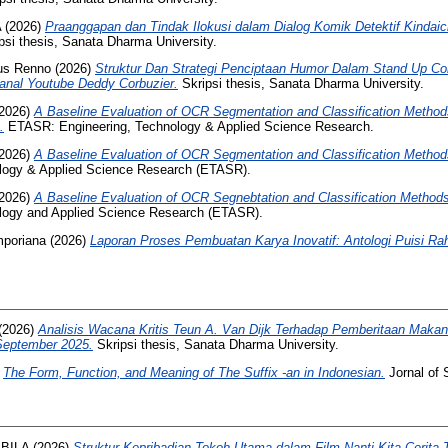
A
(2026)
Praanggapan dan Tindak Ilokusi dalam Dialog Komik Detektif Kindaic
psi thesis, Sanata Dharma University.
us Renno
(2026)
Struktur Dan Strategi Penciptaan Humor Dalam Stand Up C
anal Youtube Deddy Corbuzier.
Skripsi thesis, Sanata Dharma University.
2026)
A Baseline Evaluation of OCR Segmentation and Classification Method
.
ETASR: Engineering, Technology & Applied Science Research.
2026)
A Baseline Evaluation of OCR Segmentation and Classification Method
logy & Applied Science Research (ETASR).
2026)
A Baseline Evaluation of OCR Segnebtation and Classification Methods
logy and Applied Science Research (ETASR).
mporiana
(2026)
Laporan Proses Pembuatan Karya Inovatif: Antologi Puisi Ra
(2026)
Analisis Wacana Kritis Teun A. Van Dijk Terhadap Pemberitaan Makan 
September 2025.
Skripsi thesis, Sanata Dharma University.
)
The Form, Function, and Meaning of The Suffix -an in Indonesian.
Jornal of 
BILA
(2026)
Struktur Kepribadian Tokoh Utama dalam Film Nanti Kita Cerita T