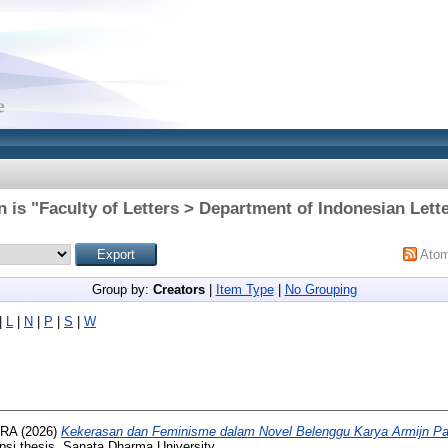
 is "Faculty of Letters > Department of Indonesian Lette
Ato
Group by:
Creators
|
Item Type
|
No Grouping
|
L
|
N
|
P
|
S
|
W
IRA
(2026)
Kekerasan dan Feminisme dalam Novel Belenggu Karya Armijn Pa
psi thesis, Sanata Dharma University.