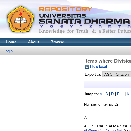
Home
About
Browse
Login
Items where Division
Up a level
Export as
Jump to:
A
|
B
|
D
|
F
|
I
|
K
Number of items:
32
.
A
AGUSTINA, SALMA SYAF
Galtung dan Confortini.
Skri