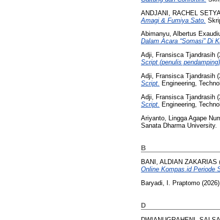
ANDJANI, RACHEL SETY
Amagi & Fumiya Sato.
Skri
Abimanyu, Albertus Exaudi
Dalam Acara “Somasi” Di K
Adji, Fransisca Tjandrasih
(
Script (penulis pendamping)
Adji, Fransisca Tjandrasih
(
Script.
Engineering, Techno
Adji, Fransisca Tjandrasih
(
Script.
Engineering, Techno
Ariyanto, Lingga Agape Nu
Sanata Dharma University.
B
BANI, ALDIAN ZAKARIAS
Online Kompas.id Periode 
Baryadi, I. Praptomo
(2026
D
DWIANUGRAHENI, SALSA