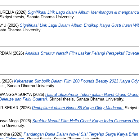
URELIA
(2026)
Signifikasi Lirik Lagu dalam Album Membangun & menghancu
Skripsi thesis, Sanata Dharma University.
AYU
(2026)
Signifikasi Lirik Lagu Dalam Album Endikup Karya Gusti Irwan Wi
nata Dharma University.
RDIAN
(2026)
Analisis Struktur Naratif Film Laskar Pelangi Perspektif Tzveta
A
(2026)
Kekerasan Simbolik Dalam Film 200 Pounds Beauty 2023 Karya Ody 
sis, Sanata Dharma University.
EWANGGA SURYA
(2026)
Hasrat Skizofrenik Tokoh dalam Novel Orang-Orang
Deleuze dan Felix Guattari.
Skripsi thesis, Sanata Dharma University.
UR SEKAR
(2026)
Reduplikasi dalam Novel 86 Karya Okky Madasari.
Skripsi 
asya Mega
(2026)
Struktur Naratif Film Hello Ghost Karya Indra Gunawan Per
ma University.
mandha
(2026)
Pandangan Dunia Dalam Novel Sisi Tergelap Surga Karya Brian 
cien Goldmann.
Skripsi thesis, Sanata Dharma University.