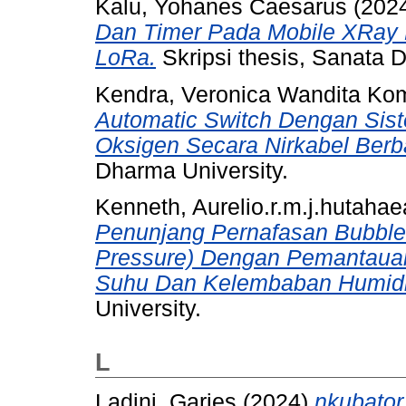
Kalu, Yohanes Caesarus
(202
Dan Timer Pada Mobile XRay 
LoRa.
Skripsi thesis, Sanata 
Kendra, Veronica Wandita Ko
Automatic Switch Dengan Si
Oksigen Secara Nirkabel Ber
Dharma University.
Kenneth, Aurelio.r.m.j.hutaha
Penunjang Pernafasan Bubble 
Pressure) Dengan Pemantaua
Suhu Dan Kelembaban Humidif
University.
L
Ladini, Garies
(2024)
nkubator 