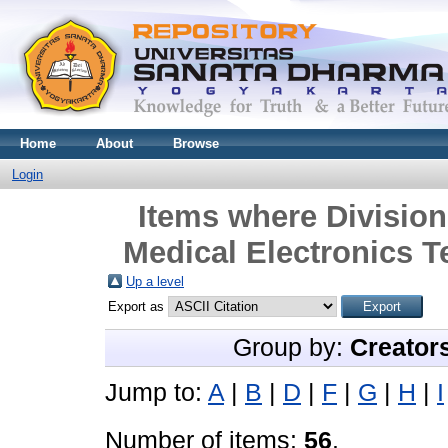
Home
About
Browse
Login
Items where Division 
Medical Electronics T
Up a level
Export as
Group by:
Creator
Jump to:
A
|
B
|
D
|
F
|
G
|
H
|
I
Number of items:
56
.