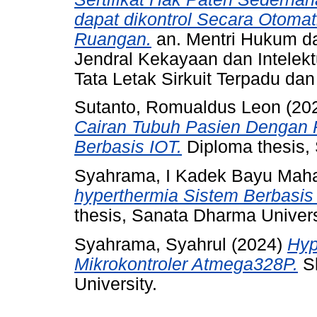
dapat dikontrol Secara Otomat
Ruangan.
an. Mentri Hukum da
Jendral Kekayaan dan Intelekt
Tata Letak Sirkuit Terpadu da
Sutanto, Romualdus Leon
(20
Cairan Tubuh Pasien Dengan 
Berbasis IOT.
Diploma thesis, 
Syahrama, I Kadek Bayu Maha
hyperthermia Sistem Berbasi
thesis, Sanata Dharma Univers
Syahrama, Syahrul
(2024)
Hyp
Mikrokontroler Atmega328P.
Sk
University.