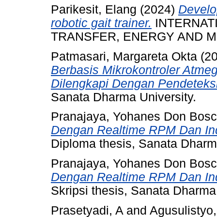
Parikesit, Elang
(2024)
Develo
robotic gait trainer.
INTERNAT
TRANSFER, ENERGY AND ME
Patmasari, Margareta Okta
(2
Berbasis Mikrokontroler Atme
Dilengkapi Dengan Pendeteks
Sanata Dharma University.
Pranajaya, Yohanes Don Bos
Dengan Realtime RPM Dan Indi
Diploma thesis, Sanata Dharma
Pranajaya, Yohanes Don Bos
Dengan Realtime RPM Dan Indi
Skripsi thesis, Sanata Dharma 
Prasetyadi, A
and
Agusulistyo