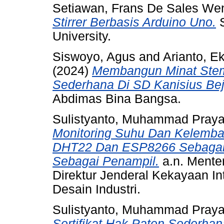
Setiawan, Frans De Sales We
Stirrer Berbasis Arduino Uno.
S
University.
Siswoyo, Agus
and
Arianto, E
(2024)
Membangun Minat Stem 
Sederhana Di SD Kanisius Bej
Abdimas Bina Bangsa.
Sulistyanto, Muhammad Praya
Monitoring Suhu Dan Kelemb
DHT22 Dan ESP8266 Sebagai 
Sebagai Penampil.
a.n. Mente
Direktur Jenderal Kekayaan Int
Desain Industri.
Sulistyanto, Muhammad Praya
Sertifikat Hak Paten Sederha