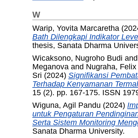
W
Warip, Yovita Marcaretha
(202
Bath Dilengkapi Indikator Leve
thesis, Sanata Dharma Univers
Wicaksono, Nugroho Budi
an
Meganova
and
Nugraha, Felix 
Sri
(2024)
Signifikansi Pemb
Terhadap Kenyamanan Termal
15 (2). pp. 167-175. ISSN 197
Wiguna, Agil Pandu
(2024)
Imp
untuk Pengaturan Pendinginan
Serta Sistem Monitoring Men
Sanata Dharma University.