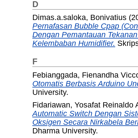
D
Dimas.a.saloka, Bonivatius
(2
Pernafasan Bubble Cpap (Cont
Dengan Pemantauan Tekanan
Kelembaban Humidifier.
Skrips
F
Febianggada, Fienandha Vicc
Otomatis Berbasis Arduino Un
University.
Fidariawan, Yosafat Reinaldo 
Automatic Switch Dengan Si
Oksigen Secara Nirkabela Ber
Dharma University.