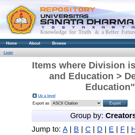
Home
About
Browse
Login
Items where Division is
and Education > D
Education"
Up a level
Export as
Group by:
Creator
Jump to:
A
|
B
|
C
|
D
|
E
|
F
|