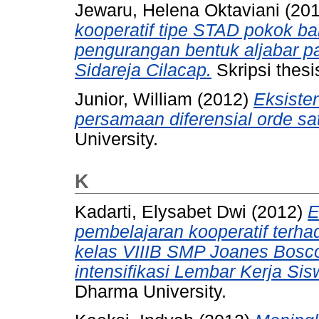
Jewaru, Helena Oktaviani
(20
kooperatif tipe STAD pokok b
pengurangan bentuk aljabar p
Sidareja Cilacap.
Skripsi thesi
Junior, William
(2012)
Eksiste
persamaan diferensial orde sa
University.
K
Kadarti, Elysabet Dwi
(2012)
E
pembelajaran kooperatif terha
kelas VIIIB SMP Joanes Bosco
intensifikasi Lembar Kerja Sis
Dharma University.