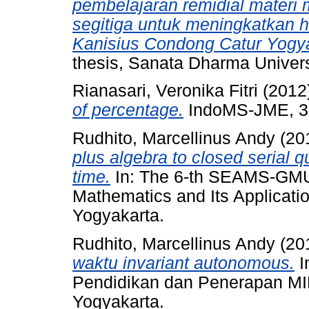
pembelajaran remidial materi 
segitiga untuk meningkatkan h
Kanisius Condong Catur Yogya
thesis, Sanata Dharma Univers
Rianasari, Veronika Fitri
(2012
of percentage.
IndoMS-JME, 3 
Rudhito, Marcellinus Andy
(20
plus algebra to closed serial q
time.
In: The 6-th SEAMS-GMU 
Mathematics and Its Applicati
Yogyakarta.
Rudhito, Marcellinus Andy
(20
waktu invariant autonomous.
I
Pendidikan dan Penerapan MIP
Yogyakarta.