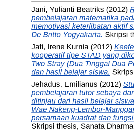
Jani, Yulianti Beatriks
(2012)
R
pembelajaran matematika pa
memotivasi keterlibatan aktif 
De Britto Yogyakarta.
Skripsi t
Jati, Irene Kurnia
(2012)
Keefe
kooperatif tipe STAD yang di
Two Stray (Dua Tinggal Dua Pe
dan hasil belajar siswa.
Skrips
Jehadus, Emilianus
(2012)
St
pembelajaran tutor sebaya da
ditinjau dari hasil belajar si
Wae Nakeng-Lembor-Manggara
persamaan kuadrat dan fungsi 
Skripsi thesis, Sanata Dharma 