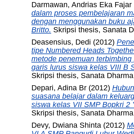
Darmawan, Andrias Eka Fajar
dalam proses pembelajaran m
dengan menggunakan buku aja
Britto.
Skripsi thesis, Sanata D
Deasensius, Dedi
(2012)
Pene
tipe Numbered Heads Togethe
metode penemuan terbimbing 
garis lurus siswa kelas VIII 
Skripsi thesis, Sanata Dharma 
Depari, Adina Br
(2012)
Hubun
suasana belajar dalam keluarg
siswa kelas VII SMP Bopkri 2 
Skripsi thesis, Sanata Dharma 
Devy, Dwiana Shinta
(2012)
Mo
VI A SMP Pangudi Luhur Wedi