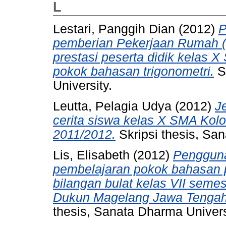
L
Lestari, Panggih Dian
(2012)
P
pemberian Pekerjaan Rumah (
prestasi peserta didik kelas 
pokok bahasan trigonometri.
Sk
University.
Leutta, Pelagia Udya
(2012)
J
cerita siswa kelas X SMA Kol
2011/2012.
Skripsi thesis, San
Lis, Elisabeth
(2012)
Penggun
pembelajaran pokok bahasan
bilangan bulat kelas VII seme
Dukun Magelang Jawa Tengah 
thesis, Sanata Dharma Univers