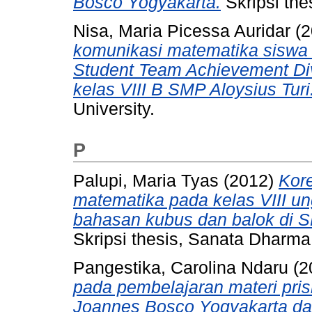
Bosco Yogyakarta.
Skripsi the
Nisa, Maria Picessa Auridar
(2
komunikasi matematika siswa m
Student Team Achievement Div
kelas VIII B SMP Aloysius Turi
University.
P
Palupi, Maria Tyas
(2012)
Kore
matematika pada kelas VIII u
bahasan kubus dan balok di S
Skripsi thesis, Sanata Dharma 
Pangestika, Carolina Ndaru
(2
pada pembelajaran materi pris
Joannes Bosco Yogyakarta dal