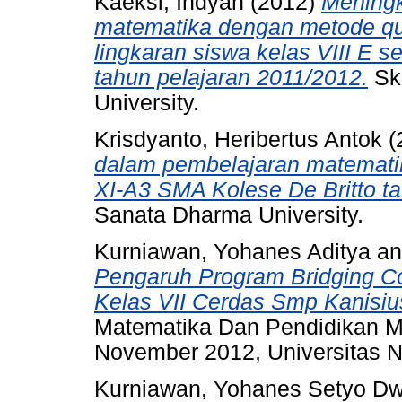
Kaeksi, Indyah
(2012)
Meningk
matematika dengan metode q
lingkaran siswa kelas VIII E 
tahun pelajaran 2011/2012.
Skr
University.
Krisdyanto, Heribertus Antok
(
dalam pembelajaran matematik
XI-A3 SMA Kolese De Britto t
Sanata Dharma University.
Kurniawan, Yohanes Aditya
a
Pengaruh Program Bridging Co
Kelas VII Cerdas Smp Kanisi
Matematika Dan Pendidikan M
November 2012, Universitas N
Kurniawan, Yohanes Setyo Dw