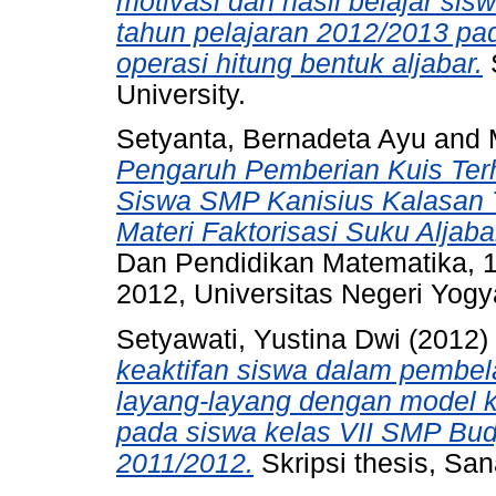
motivasi dan hasil belajar si
tahun pelajaran 2012/2013 pa
operasi hitung bentuk aljabar.
S
University.
Setyanta, Bernadeta Ayu
and
Pengaruh Pemberian Kuis Terh
Siswa SMP Kanisius Kalasan 
Materi Faktorisasi Suku Aljaba
Dan Pendidikan Matematika, 
2012, Universitas Negeri Yogy
Setyawati, Yustina Dwi
(2012)
keaktifan siswa dalam pembela
layang-layang dengan model k
pada siswa kelas VII SMP Bu
2011/2012.
Skripsi thesis, San