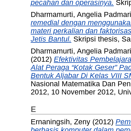
pecahan dan operasinya.
Skrip
Dharmamurti, Angelia Padmari
remedial dengan menggunakan 
materi perkalian dan faktorisa
Jetis Bantul.
Skripsi thesis, S
Dharmamurti, Angelia Padmari
(2012)
Efektivitas Pembelaj
Alat Peraga “Kotak Geser” Pad
Bentuk Aljabar Di Kelas VIII S
Nasional Matematika Dan Pen
2012, 10 November 2012, Univ
E
Ernaningsih, Zeny
(2012)
Pema
berbasis komputer dalam pemb