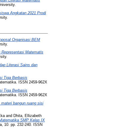
an Literasi Matematis
iversity.
siswa Angkatan 2021 Prodi
sity.
roposal Organisasi BEM
sity.
 Representasi Matematis
sity.
ap Literasi Sains dan
i Tiga Berbasis
atematika. ISSN 2459-962X
i Tiga Berbasis
atematika. ISSN 2459-962X
materi bangun ruang sisi
Eka
and
Dhita, Ellizabeth
Matematika SMP Kelas IX
, 10. pp. 232-240. ISSN