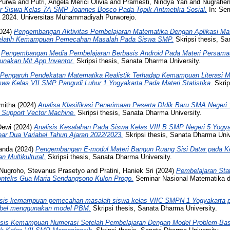
 Purwa
and
Putri, Angela Merici Olivia
and
Pramesti, Nindya Yan
and
Nugrahen
ajar Siswa Kelas 7A SMP Joannes Bosco Pada Topik Aritmetika Sosial.
In: Sem
 2024. Universitas Muhammadiyah Purworejo.
024)
Pengembangan Aktivitas Pembelajaran Matematika Dengan Aplikasi Mat
Melatih Kemampuan Pemecahan Masalah Pada Siswa SMP.
Skripsi thesis, Sa
)
Pengembangan Media Pembelajaran Berbasis Android Pada Materi Persam
unakan Mit App Inventor.
Skripsi thesis, Sanata Dharma University.
Pengaruh Pendekatan Matematika Realistik Terhadap Kemampuan Literasi 
wa Kelas VII SMP Pangudi Luhur 1 Yogyakarta Pada Materi Statistika.
Skrip
amitha
(2024)
Analisa Klasifikasi Penerimaan Peserta DIdik Baru SMA Neger
Support Vector Machine.
Skripsi thesis, Sanata Dharma University.
Dewi
(2024)
Analisis Kesalahan Pada Siswa Kelas VIII B SMP Negeri 5 Yogy
ar Dua Variabel Tahun Ajaran 2022/2023.
Skripsi thesis, Sanata Dharma Univ
randa
(2024)
Pengembangan E-modul Materi Bangun Ruang Sisi Datar pada K
 Multikultural.
Skripsi thesis, Sanata Dharma University.
Nugroho, Stevanus Prasetyo
and
Pratini, Haniek Sri
(2024)
Pembelajaran Stat
nteks Gua Maria Sendangsono Kulon Progo.
Seminar Nasional Matematika d
isis kemampuan pemecahan masalah siswa kelas VIIC SMPN 1 Yogyakarta p
iabel menggunakan model PBM.
Skripsi thesis, Sanata Dharma University.
isis Kemampuan Numerasi Setelah Pembelajaran Dengan Model Problem-Bas