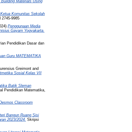
 Building Materials Using
 Ketua Komunitas Sekolah
SN 2745-9985
024)
Penggunaan Media
anisius Gayam Yogyakarta.
ian Pendidikan Dasar dan
uan Guru MATEMATIKA
aurensius Greimont
and
metika Sosial Kelas VII
tika Batik Sleman
nal Pendidikan Matematika,
n Desmos Classroom
eri Bangun Ruang Sisi
aran 2023/2024.
Skripsi