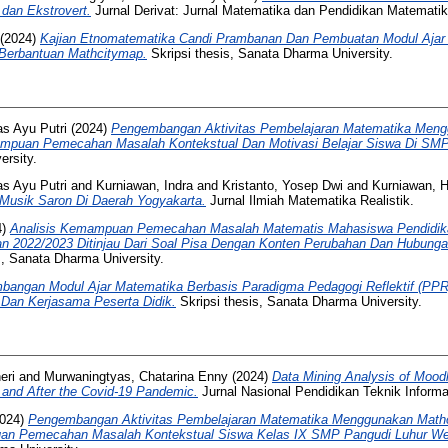
 dan Ekstrovert.
Jurnal Derivat: Jurnal Matematika dan Pendidikan Matematik
(2024)
Kajian Etnomatematika Candi Prambanan Dan Pembuatan Modul Aja
Berbantuan Mathcitymap.
Skripsi thesis, Sanata Dharma University.
as Ayu Putri
(2024)
Pengembangan Aktivitas Pembelajaran Matematika Men
uan Pemecahan Masalah Kontekstual Dan Motivasi Belajar Siswa Di SMP S
ersity.
as Ayu Putri
and
Kurniawan, Indra
and
Kristanto, Yosep Dwi
and
Kurniawan, H
Musik Saron Di Daerah Yogyakarta.
Jurnal Ilmiah Matematika Realistik.
4)
Analisis Kemampuan Pemecahan Masalah Matematis Mahasiswa Pendidika
n 2022/2023 Ditinjau Dari Soal Pisa Dengan Konten Perubahan Dan Hubung
s, Sanata Dharma University.
angan Modul Ajar Matematika Berbasis Paradigma Pedagogi Reflektif (PPR
, Dan Kerjasama Peserta Didik.
Skripsi thesis, Sanata Dharma University.
eri
and
Murwaningtyas, Chatarina Enny
(2024)
Data Mining Analysis of Mood
 and After the Covid-19 Pandemic.
Jurnal Nasional Pendidikan Teknik Inform
024)
Pengembangan Aktivitas Pembelajaran Matematika Menggunakan Math
 Pemecahan Masalah Kontekstual Siswa Kelas IX SMP Pangudi Luhur Wed