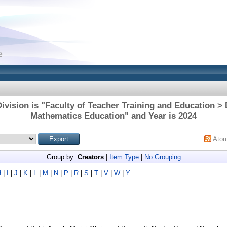
ivision is "Faculty of Teacher Training and Education >
Mathematics Education" and Year is 2024
Ato
Group by:
Creators
|
Item Type
|
No Grouping
H
|
I
|
J
|
K
|
L
|
M
|
N
|
P
|
R
|
S
|
T
|
V
|
W
|
Y