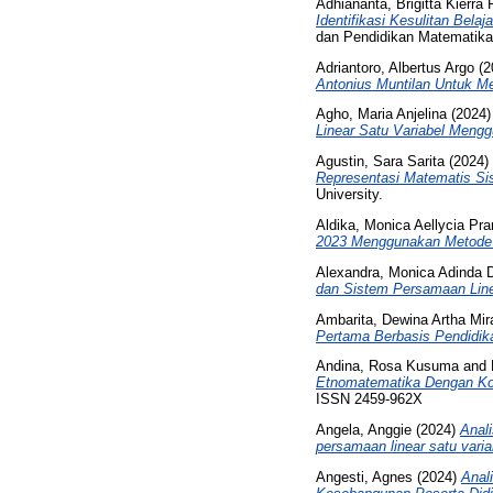
Adhiananta, Brigitta Kierra
Identifikasi Kesulitan Bel
dan Pendidikan Matematika
Adriantoro, Albertus Argo
(2
Antonius Muntilan Untuk 
Agho, Maria Anjelina
(2024
Linear Satu Variabel Mengg
Agustin, Sara Sarita
(2024)
Representasi Matematis Sis
University.
Aldika, Monica Aellycia Pr
2023 Menggunakan Metode 
Alexandra, Monica Adinda 
dan Sistem Persamaan Line
Ambarita, Dewina Artha Mi
Pertama Berbasis Pendidikan
Andina, Rosa Kusuma
and
Etnomatematika Dengan Ko
ISSN 2459-962X
Angela, Anggie
(2024)
Anal
persamaan linear satu var
Angesti, Agnes
(2024)
Anal