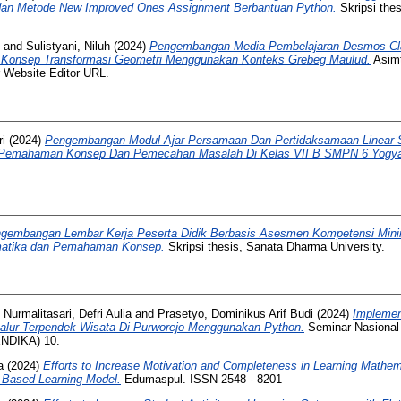
dan Metode New Improved Ones Assignment Berbantuan Python.
Skripsi the
and
Sulistyani, Niluh
(2024)
Pengembangan Media Pembelajaran Desmos Cla
onsep Transformasi Geometri Menggunakan Konteks Grebeg Maulud.
Asimt
 Website Editor URL.
ri
(2024)
Pengembangan Modul Ajar Persamaan Dan Pertidaksamaan Linear S
 Pemahaman Konsep Dan Pemecahan Masalah Di Kelas VII B SMPN 6 Yogya
gembangan Lembar Kerja Peserta Didik Berbasis Asesmen Kompetensi Mini
matika dan Pemahaman Konsep.
Skripsi thesis, Sanata Dharma University.
d
Nurmalitasari, Defri Aulia
and
Prasetyo, Dominikus Arif Budi
(2024)
Implemen
Jalur Terpendek Wisata Di Purworejo Menggunakan Python.
Seminar Nasional
ENDIKA) 10.
a
(2024)
Efforts to Increase Motivation and Completeness in Learning Mathem
 Based Learning Model.
Edumaspul. ISSN 2548 - 8201