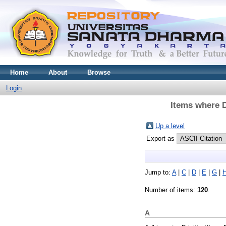
Home
About
Browse
Login
Items where D
Up a level
Export as
Jump to:
A
|
C
|
D
|
E
|
G
|
Number of items:
120
.
A