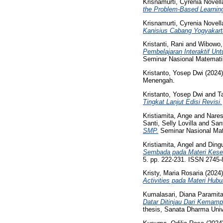
Krisnamurti, Cyrenia Novell
the Problem-Based Learning
Krisnamurti, Cyrenia Novell
Kanisius Cabang Yogyakart
Kristanti, Rani
and
Wibowo,
Pembelajaran Interaktif U
Seminar Nasional Matemati
Kristanto, Yosep Dwi
(2024
Menengah.
Kristanto, Yosep Dwi
and
T
Tingkat Lanjut Edisi Revisi.
Kristiamita, Ange
and
Nares
Santi, Selly Lovilla
and
San
SMP.
Seminar Nasional Mat
Kristiamita, Angel
and
Ding
Sembada pada Materi Kese
5. pp. 222-231. ISSN 2745
Kristy, Maria Rosaria
(2024
Activities pada Materi Hub
Kumalasari, Diana Paramit
Datar Ditinjau Dari Kemamp
thesis, Sanata Dharma Univ