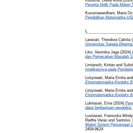
Kusuma, Odilia Rosa
(2024
Peserta Didik Pada Materi 
Kusumawardhani, Maria Oct
Pendidikan Matematika US
L
Larasati, Theodora Calista
(
Universitas Sanata Dharma
Liko, Veronika Jaga
(2024)
dan Pemecahan Masalah Si
Limiansih, Kintan
and
Sulis
Implikasinya pada Pembelaj
Listyowati, Maria Ernita
an
Etnomatematika Konteks B
Listyowati, Maria Ernita
an
Etnomatematika Konteks B
Lukitasari, Ema
(2024)
Peng
datar berbantuan geogebra.
Lusitasari, Fransiska Wind
Radha Varas
and
Santoso, 
Materi Sistem Persamaan Li
2459-962X