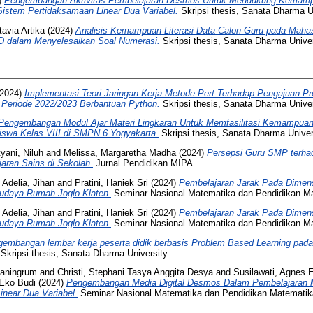
)
Pengembangan Aktivitas Pembelajaran Desmos Untuk Mendukung Kemampu
Sistem Pertidaksamaan Linear Dua Variabel.
Skripsi thesis, Sanata Dharma Un
avia Artika
(2024)
Analisis Kemampuan Literasi Data Calon Guru pada Maha
D dalam Menyelesaikan Soal Numerasi.
Skripsi thesis, Sanata Dharma Univer
2024)
Implementasi Teori Jaringan Kerja Metode Pert Terhadap Pengajuan P
 Periode 2022/2023 Berbantuan Python.
Skripsi thesis, Sanata Dharma Univer
Pengembangan Modul Ajar Materi Lingkaran Untuk Memfasilitasi Kemampuan
swa Kelas VIII di SMPN 6 Yogyakarta.
Skripsi thesis, Sanata Dharma Univer
tyani, Niluh
and
Melissa, Margaretha Madha
(2024)
Persepsi Guru SMP terhad
aran Sains di Sekolah.
Jurnal Pendidikan MIPA.
d
Adelia, Jihan
and
Pratini, Haniek Sri
(2024)
Pembelajaran Jarak Pada Dimens
udaya Rumah Joglo Klaten.
Seminar Nasional Matematika dan Pendidikan M
d
Adelia, Jihan
and
Pratini, Haniek Sri
(2024)
Pembelajaran Jarak Pada Dimens
udaya Rumah Joglo Klaten.
Seminar Nasional Matematika dan Pendidikan M
embangan lembar kerja peserta didik berbasis Problem Based Learning pada 
Skripsi thesis, Sanata Dharma University.
yaningrum
and
Christi, Stephani Tasya Anggita Desya
and
Susilawati, Agnes 
Eko Budi
(2024)
Pengembangan Media Digital Desmos Dalam Pembelajaran 
near Dua Variabel.
Seminar Nasional Matematika dan Pendidikan Matematika