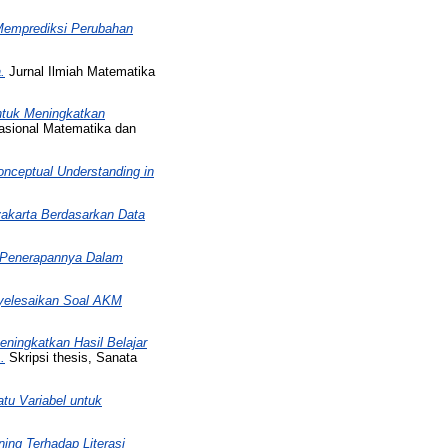
 Memprediksi Perubahan
.
Jurnal Ilmiah Matematika
tuk Meningkatkan
asional Matematika dan
onceptual Understanding in
akarta Berdasarkan Data
 Penerapannya Dalam
yelesaikan Soal AKM
ningkatkan Hasil Belajar
.
Skripsi thesis, Sanata
u Variabel untuk
ing Terhadap Literasi