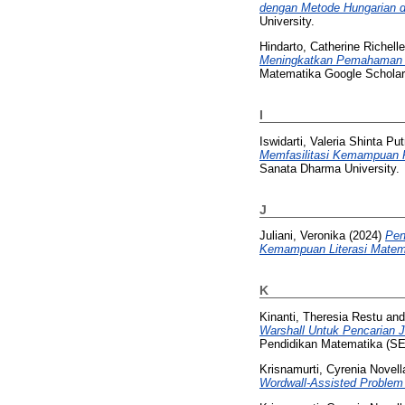
dengan Metode Hungarian 
University.
Hindarto, Catherine Richelle
Meningkatkan Pemahaman K
Matematika Google Scholar
I
Iswidarti, Valeria Shinta Put
Memfasilitasi Kemampuan
Sanata Dharma University.
J
Juliani, Veronika
(2024)
Pen
Kemampuan Literasi Mate
K
Kinanti, Theresia Restu
an
Warshall Untuk Pencarian 
Pendidikan Matematika (S
Krisnamurti, Cyrenia Novell
Wordwall-Assisted Problem