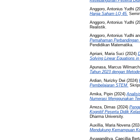
Kesebangunan Peserta Didi
Anggoro, Antonius Yudhi
(2
Harga Saham LQ 45.
Semin
Anggoro, Antonius Yudhi
(2
Realistik.
Anggoro, Antonius Yudhi
a
Pemahaman Perbandingan Sen
Pendidikan Matematika.
Apriani, Maria Suci
(2024)
D
Solving Linear Equations in
Apunasa, Marcus Wilmarch
Tahun 2023 dengan Metode
Ardian, Nurizky Dwi
(2024)
Pembelajaran STEM.
Skrips
Arnika, Pipin
(2024)
Analis
Numerasi Menggunakan Teor
Arreza, Dimas
(2024)
Penge
Kognitif Peserta Didik Ke
Dharma University.
Auxillia, Maria Novena
(202
Mendukung Kemampuan Kom
Ayuwanditya, Caecillia Bert