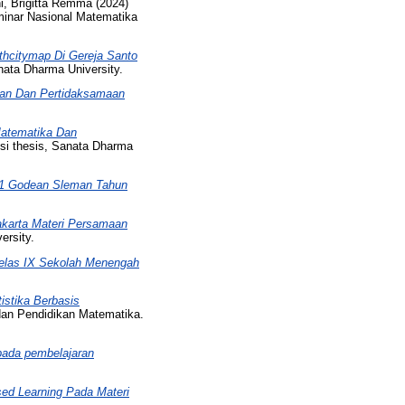
i, Brigitta Remma
(2024)
inar Nasional Matematika
hcitymap Di Gereja Santo
nata Dharma University.
aan Dan Pertidaksamaan
Matematika Dan
si thesis, Sanata Dharma
i 1 Godean Sleman Tahun
akarta Materi Persamaan
ersity.
elas IX Sekolah Menengah
istika Berbasis
an Pendidikan Matematika.
ada pembelajaran
ed Learning Pada Materi