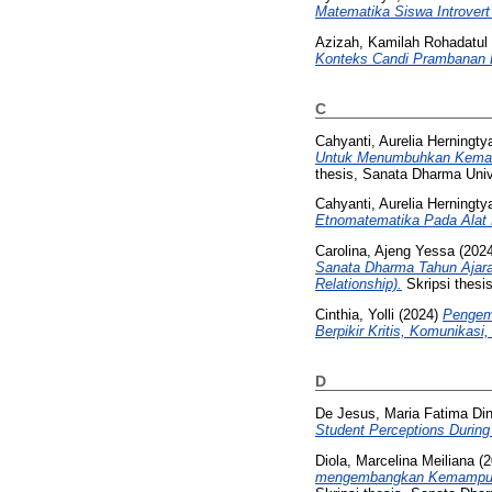
Matematika Siswa Introvert
Azizah, Kamilah Rohadatul
Konteks Candi Prambanan 
C
Cahyanti, Aurelia Herningty
Untuk Menumbuhkan Kemamp
thesis, Sanata Dharma Univ
Cahyanti, Aurelia Herningty
Etnomatematika Pada Alat 
Carolina, Ajeng Yessa
(202
Sanata Dharma Tahun Ajara
Relationship).
Skripsi thesi
Cinthia, Yolli
(2024)
Pengemb
Berpikir Kritis, Komunikasi
D
De Jesus, Maria Fatima Din
Student Perceptions During
Diola, Marcelina Meiliana
(2
mengembangkan Kemampuan