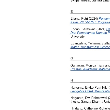
Skripsi thesis, Sanata Dhar
E
Eliana, Putri
(2024)
Pengemb
Kelas VII SMPN 1 Yogyakar
Endah, Saraswati
(2024)
Pe
Dan Pemahaman Konsep Pad
University.
Evangelina, Yohanna Stella
Materi Transformasi Geome
G
Gunawan, Monica Tiara
an
Prestasi Akademik Matemat
H
Haryanto, Eryko Putri Niki
(
Geogebra Untuk Memfasili
Heryanto, Dwi Rahmawati
(
thesis, Sanata Dharma Univ
Hindarto, Catherine Richelle