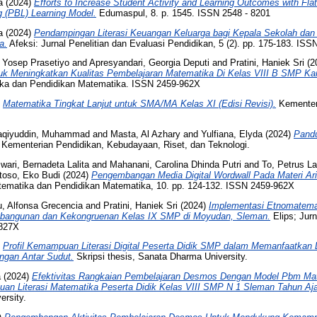
a
(2024)
Efforts to Increase Student Activity and Learning Outcomes with Flat
 (PBL) Learning Model.
Edumaspul, 8. p. 1545. ISSN 2548 - 8201
a
(2024)
Pendampingan Literasi Keuangan Keluarga bagi Kepala Sekolah dan
a.
Afeksi: Jurnal Penelitian dan Evaluasi Pendidikan, 5 (2). pp. 175-183. IS
 Yosep Prasetiyo
and
Apresyandari, Georgia Deputi
and
Pratini, Haniek Sri
(2
ntuk Meningkatkan Kualitas Pembelajaran Matematika Di Kelas VIII B SMP K
ka dan Pendidikan Matematika. ISSN 2459-962X
)
Matematika Tingkat Lanjut untuk SMA/MA Kelas XI (Edisi Revisi).
Kementer
aqiyuddin, Muhammad
and
Masta, Al Azhary
and
Yulfiana, Elyda
(2024)
Pand
Kementerian Pendidikan, Kebudayaan, Riset, dan Teknologi.
wari, Bernadeta Lalita
and
Mahanani, Carolina Dhinda Putri
and
To, Petrus L
toso, Eko Budi
(2024)
Pengembangan Media Digital Wordwall Pada Materi Arit
ematika dan Pendidikan Matematika, 10. pp. 124-132. ISSN 2459-962X
u, Alfonsa Grecencia
and
Pratini, Haniek Sri
(2024)
Implementasi Etnomatema
bangunan dan Kekongruenan Kelas IX SMP di Moyudan, Sleman.
Elips; Jur
-827X
)
Profil Kemampuan Literasi Digital Peserta Didik SMP dalam Memanfaatka
ungan Antar Sudut.
Skripsi thesis, Sanata Dharma University.
a
(2024)
Efektivitas Rangkaian Pembelajaran Desmos Dengan Model Pbm Mat
uan Literasi Matematika Peserta Didik Kelas VIII SMP N 1 Sleman Tahun Aj
ersity.