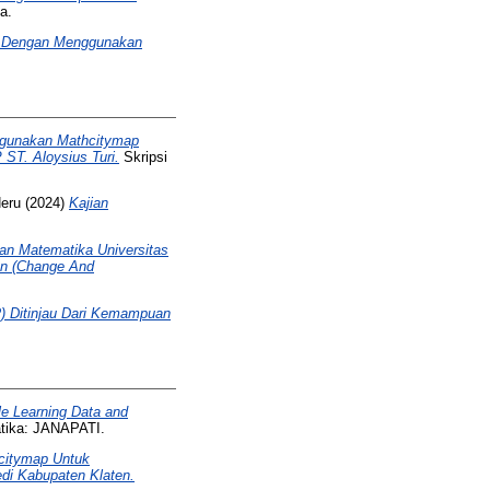
a.
r Dengan Menggunakan
ggunakan Mathcitymap
T. Aloysius Turi.
Skripsi
eru
(2024)
Kajian
n Matematika Universitas
an (Change And
) Ditinjau Dari Kemampuan
le Learning Data and
atika: JANAPATI.
citymap Untuk
i Kabupaten Klaten.