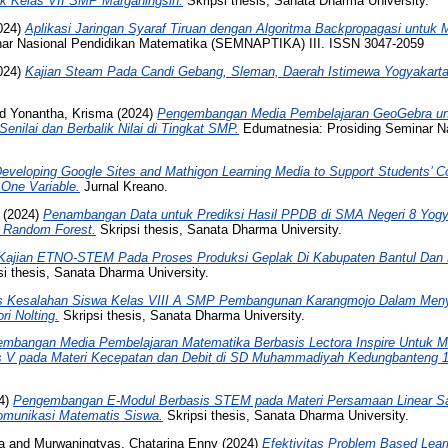
k Kelas VII SMP Marganingsih.
Skripsi thesis, Sanata Dharma University.
024)
Aplikasi Jaringan Syaraf Tiruan dengan Algoritma Backpropagasi untuk
ar Nasional Pendidikan Matematika (SEMNAPTIKA) III. ISSN 3047-2059
024)
Kajian Steam Pada Candi Gebang, Sleman, Daerah Istimewa Yogyakarta
nd
Yonantha, Krisma
(2024)
Pengembangan Media Pembelajaran GeoGebra un
ilai dan Berbalik Nilai di Tingkat SMP.
Edumatnesia: Prosiding Seminar N
eveloping Google Sites and Mathigon Learning Media to Support Students’ C
 One Variable.
Jurnal Kreano.
(2024)
Penambangan Data untuk Prediksi Hasil PPDB di SMA Negeri 8 Yogy
 Random Forest.
Skripsi thesis, Sanata Dharma University.
Kajian ETNO-STEM Pada Proses Produksi Geplak Di Kabupaten Bantul Dan
i thesis, Sanata Dharma University.
is Kesalahan Siswa Kelas VIII A SMP Pembangunan Karangmojo Dalam Men
i Nolting.
Skripsi thesis, Sanata Dharma University.
mbangan Media Pembelajaran Matematika Berbasis Lectora Inspire Untuk Me
las V pada Materi Kecepatan dan Debit di SD Muhammadiyah Kedungbanteng 1
4)
Pengembangan E-Modul Berbasis STEM pada Materi Persamaan Linear Sat
unikasi Matematis Siswa.
Skripsi thesis, Sanata Dharma University.
a
and
Murwaningtyas, Chatarina Enny
(2024)
Efektivitas Problem Based Learn