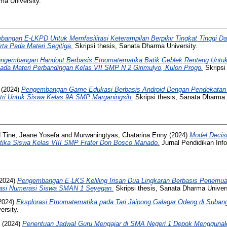
ma University.
angan E-LKPD Untuk Memfasilitasi Keterampilan Berpikir Tingkat Tinggi Dan
ta Pada Materi Segitiga.
Skripsi thesis, Sanata Dharma University.
ngembangan Handout Berbasis Etnomatematika Batik Geblek Renteng Untuk 
a Materi Perbandingan Kelas VII SMP N 2 Girimulyo, Kulon Progo.
Skripsi
(2024)
Pengembangan Game Edukasi Berbasis Android Dengan Pendekatan
tri Untuk Siswa Kelas 9A SMP Marganingsih.
Skripsi thesis, Sanata Dharma 
d
Tine, Jeane Yosefa
and
Murwaningtyas, Chatarina Enny
(2024)
Model Decisi
ika Siswa Kelas VIII SMP Frater Don Bosco Manado.
Jurnal Pendidikan Inf
2024)
Pengembangan E-LKS Keliling Irisan Dua Lingkaran Berbasis Penemua
tasi Numerasi Siswa SMAN 1 Seyegan.
Skripsi thesis, Sanata Dharma Univers
2024)
Eksplorasi Etnomatematika pada Tari Jaipong Galagar Odeng di Subang
ersity.
(2024)
Penentuan Jadwal Guru Mengajar di SMA Negeri 1 Depok Menggunak