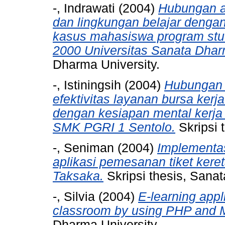
-, Indrawati
(2004)
Hubungan ant
dan lingkungan belajar dengan
kasus mahasiswa program stu
2000 Universitas Sanata Dhar
Dharma University.
-, Istiningsih
(2004)
Hubungan a
efektivitas layanan bursa kerj
dengan kesiapan mental kerja s
SMK PGRI 1 Sentolo.
Skripsi 
-, Seniman
(2004)
Implementas
aplikasi pemesanan tiket keret
Taksaka.
Skripsi thesis, Sanat
-, Silvia
(2004)
E-learning appli
classroom by using PHP and
Dharma University.