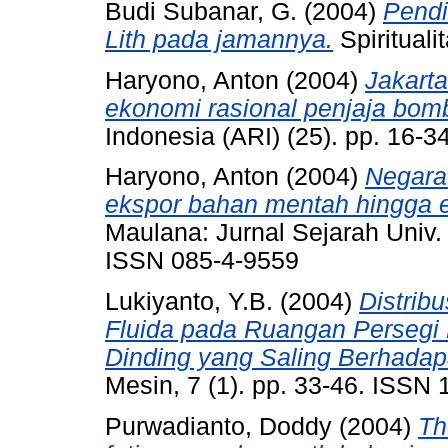
Budi Subanar, G.
(2004)
Pendi
Lith pada jamannya.
Spirituali
Haryono, Anton
(2004)
Jakarta
ekonomi rasional penjaja bomb
Indonesia (ARI) (25). pp. 16-
Haryono, Anton
(2004)
Negara
ekspor bahan mentah hingga e
Maulana: Jurnal Sejarah Univ.
ISSN 085-4-9559
Lukiyanto, Y.B.
(2004)
Distrib
Fluida pada Ruangan Persegi 
Dinding yang Saling Berhadap
Mesin, 7 (1). pp. 33-46. ISSN
Purwadianto, Doddy
(2004)
Th