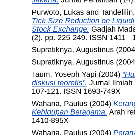
Purwoto, Lukas
and
Tandelili
Tick Size Reduction on Liquidi
Stock Exchange.
Gadjah Mada I
(2). pp. 225-249. ISSN 1411 - 
Supratiknya, Augustinus
(200
Supratiknya, Augustinus
(200
Taum, Yoseph Yapi
(2004)
“Hu
diskusi teoretis”.
Jurnal Ilmiah
107-121. ISSN 1693-749X
Wahana, Paulus
(2004)
Keran
Kehidupan Beragama.
Arah re
1410-895X
Wahana, Paulus
(2004)
Peran