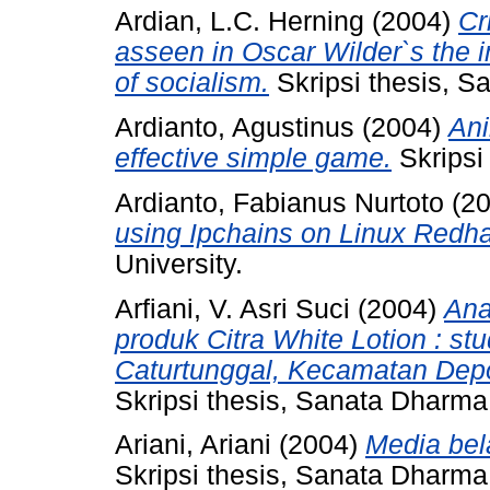
Ardian, L.C. Herning
(2004)
Cr
asseen in Oscar Wilder`s the i
of socialism.
Skripsi thesis, S
Ardianto, Agustinus
(2004)
Ani
effective simple game.
Skripsi
Ardianto, Fabianus Nurtoto
(2
using Ipchains on Linux Redha
University.
Arfiani, V. Asri Suci
(2004)
Ana
produk Citra White Lotion : st
Caturtunggal, Kecamatan Dep
Skripsi thesis, Sanata Dharma 
Ariani, Ariani
(2004)
Media bel
Skripsi thesis, Sanata Dharma 