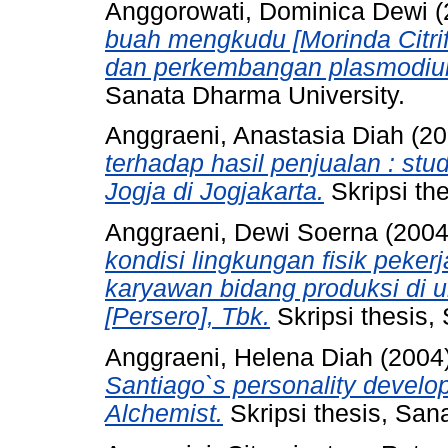
Anggorowati, Dominica Dewi
(
buah mengkudu [Morinda Citrif
dan perkembangan plasmodium
Sanata Dharma University.
Anggraeni, Anastasia Diah
(20
terhadap hasil penjualan : stu
Jogja di Jogjakarta.
Skripsi th
Anggraeni, Dewi Soerna
(200
kondisi lingkungan fisik peker
karyawan bidang produksi di u
[Persero], Tbk.
Skripsi thesis,
Anggraeni, Helena Diah
(2004
Santiago`s personality develo
Alchemist.
Skripsi thesis, San