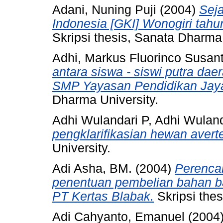
Adani, Nuning Puji
(2004)
Sej
Indonesia [GKI] Wonogiri tah
Skripsi thesis, Sanata Dharma 
Adhi, Markus Fluorinco Susan
antara siswa - siswi putra da
SMP Yayasan Pendidikan Jaya
Dharma University.
Adhi Wulandari P, Adhi Wuland
pengklarifikasian hewan avert
University.
Adi Asha, BM.
(2004)
Perenca
penentuan pembelian bahan ba
PT Kertas Blabak.
Skripsi thes
Adi Cahyanto, Emanuel
(2004