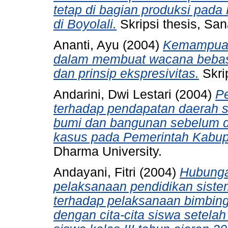
tetap di bagian produksi pada
di Boyolali.
Skripsi thesis, San
Ananti, Ayu
(2004)
Kemampuan 
dalam membuat wacana bebas b
dan prinsip ekspresivitas.
Skri
Andarini, Dwi Lestari
(2004)
P
terhadap pendapatan daerah s
bumi dan bangunan sebelum da
kasus pada Pemerintah Kabup
Dharma University.
Andayani, Fitri
(2004)
Hubunga
pelaksanaan pendidikan siste
terhadap pelaksanaan bimbinga
dengan cita-cita siswa setela