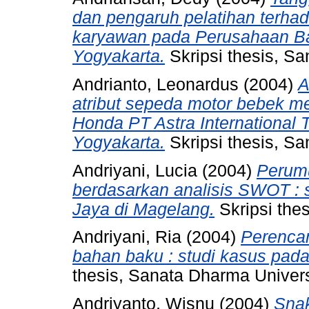
dan pengaruh pelatihan terhad
karyawan pada Perusahaan Bat
Yogyakarta.
Skripsi thesis, Sa
Andrianto, Leonardus
(2004)
A
atribut sepeda motor bebek m
Honda PT Astra International 
Yogyakarta.
Skripsi thesis, Sa
Andriyani, Lucia
(2004)
Perumu
berdasarkan analisis SWOT :
Jaya di Magelang.
Skripsi the
Andriyani, Ria
(2004)
Perenca
bahan baku : studi kasus pad
thesis, Sanata Dharma Univers
Andriyanto, Wisnu
(2004)
Snak