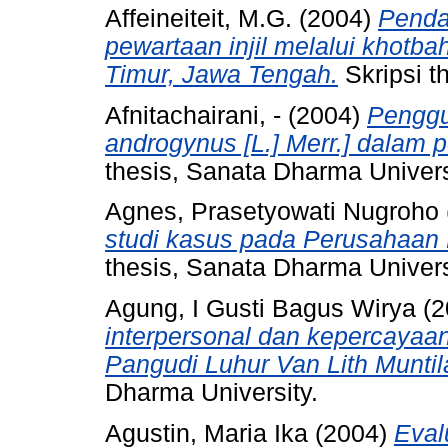
Affeineiteit, M.G.
(2004)
Penda
pewartaan injil melalui khotb
Timur, Jawa Tengah.
Skripsi t
Afnitachairani, -
(2004)
Penggu
androgynus [L.] Merr.] dalam p
thesis, Sanata Dharma Univers
Agnes, Prasetyowati Nugroho
studi kasus pada Perusahaan
thesis, Sanata Dharma Univers
Agung, I Gusti Bagus Wirya
(2
interpersonal dan kepercayaan
Pangudi Luhur Van Lith Munti
Dharma University.
Agustin, Maria Ika
(2004)
Eval