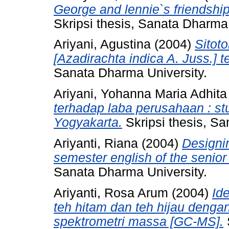
George and lennie`s friendshi
Skripsi thesis, Sanata Dharma 
Ariyani, Agustina
(2004)
Sitot
[Azadirachta indica A. Juss.] te
Sanata Dharma University.
Ariyani, Yohanna Maria Adhita
terhadap laba perusahaan : st
Yogyakarta.
Skripsi thesis, Sa
Ariyanti, Riana
(2004)
Designin
semester english of the senior
Sanata Dharma University.
Ariyanti, Rosa Arum
(2004)
Id
teh hitam dan teh hijau denga
spektrometri massa [GC-MS].