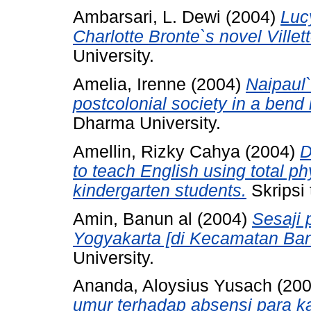
Ambarsari, L. Dewi
(2004)
Luc
Charlotte Bronte`s novel Villett
University.
Amelia, Irenne
(2004)
Naipaul`
postcolonial society in a bend i
Dharma University.
Amellin, Rizky Cahya
(2004)
D
to teach English using total p
kindergarten students.
Skripsi 
Amin, Banun al
(2004)
Sesaji
Yogyakarta [di Kecamatan Bant
University.
Ananda, Aloysius Yusach
(20
umur terhadap absensi para k