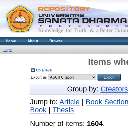
Home
About
Browse
Login
Items whe
Up a level
Export as
Group by:
Creators
Jump to:
Article
|
Book Sectio
Book
|
Thesis
Number of items:
1604
.