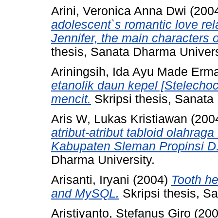
Arini, Veronica Anna Dwi
(200
adolescent`s romantic love rel
Jennifer, the main characters 
thesis, Sanata Dharma Univers
Ariningsih, Ida Ayu Made Erm
etanolik daun kepel [Stelechoc
mencit.
Skripsi thesis, Sanata
Aris W, Lukas Kristiawan
(200
atribut-atribut tabloid olahra
Kabupaten Sleman Propinsi D.
Dharma University.
Arisanti, Iryani
(2004)
Tooth he
and MySQL.
Skripsi thesis, S
Aristiyanto, Stefanus Giro
(20