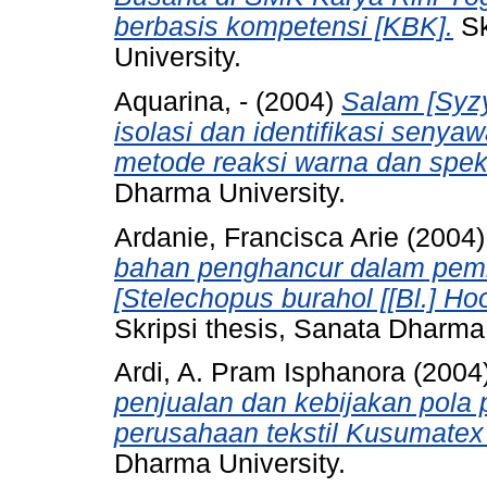
berbasis kompetensi [KBK].
Sk
University.
Aquarina, -
(2004)
Salam [Syzy
isolasi dan identifikasi seny
metode reaksi warna dan spekt
Dharma University.
Ardanie, Francisca Arie
(2004
bahan penghancur dalam pembu
[Stelechopus burahol [[Bl.] Hoo
Skripsi thesis, Sanata Dharma 
Ardi, A. Pram Isphanora
(2004
penjualan dan kebijakan pola 
perusahaan tekstil Kusumatex
Dharma University.