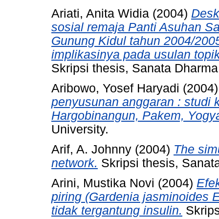
Ariati, Anita Widia
(2004)
Desk
sosial remaja Panti Asuhan 
Gunung Kidul tahun 2004/200
implikasinya pada usulan topik
Skripsi thesis, Sanata Dharma 
Aribowo, Yosef Haryadi
(2004
penyusunan anggaran : studi k
Hargobinangun, Pakem, Yogya
University.
Arif, A. Johnny
(2004)
The simu
network.
Skripsi thesis, Sanat
Arini, Mustika Novi
(2004)
Efe
piring (Gardenia jasminoides El
tidak tergantung insulin.
Skrips