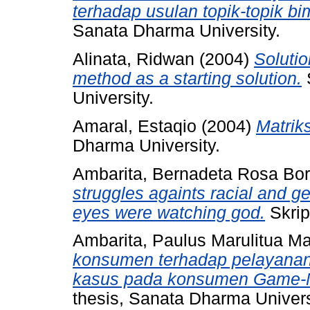
terhadap usulan topik-topik b
Sanata Dharma University.
Alinata, Ridwan
(2004)
Solutio
method as a starting solution.
S
University.
Amaral, Estaqio
(2004)
Matriks
Dharma University.
Ambarita, Bernadeta Rosa Bo
struggles againts racial and ge
eyes were watching god.
Skrip
Ambarita, Paulus Marulitua M
konsumen terhadap pelayanan j
kasus pada konsumen Game-Ne
thesis, Sanata Dharma Univers