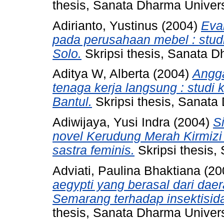
thesis, Sanata Dharma Univers
Adirianto, Yustinus
(2004)
Eva
pada perusahaan mebel : stud
Solo.
Skripsi thesis, Sanata D
Aditya W, Alberta
(2004)
Angga
tenaga kerja langsung : studi
Bantul.
Skripsi thesis, Sanata
Adiwijaya, Yusi Indra
(2004)
S
novel Kerudung Merah Kirmizi 
sastra feminis.
Skripsi thesis,
Adviati, Paulina Bhaktiana
(20
aegypti yang berasal dari d
Semarang terhadap insektisida
thesis, Sanata Dharma Univers