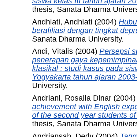
siswa kelas III tahun ajaran
thesis, Sanata Dharma Univers
Andhiati, Andhiati
(2004)
Hubu
berafiliasi dengan tingkat depr
Sanata Dharma University.
Andi, Vitalis
(2004)
Persepsi 
penerapan gaya kepemimpina
klasikal : studi kasus pada s
Yogyakarta tahun ajaran 2003
University.
Andriani, Rosalia Dinar
(2004
achievement with English expo
of the second year students o
thesis, Sanata Dharma Univers
Andriansah, Dedy
(2004)
Tang