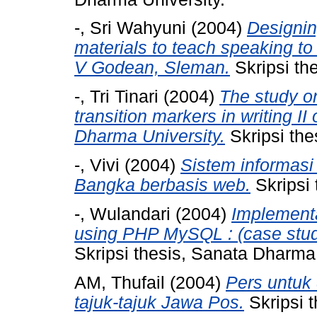
-, Sri Wahyuni
(2004)
Designing
materials to teach speaking to
V Godean, Sleman.
Skripsi th
-, Tri Tinari
(2004)
The study o
transition markers in writing II
Dharma University.
Skripsi the
-, Vivi
(2004)
Sistem informasi
Bangka berbasis web.
Skripsi 
-, Wulandari
(2004)
Implementa
using PHP MySQL : (case study
Skripsi thesis, Sanata Dharma 
AM, Thufail
(2004)
Pers untuk 
tajuk-tajuk Jawa Pos.
Skripsi 