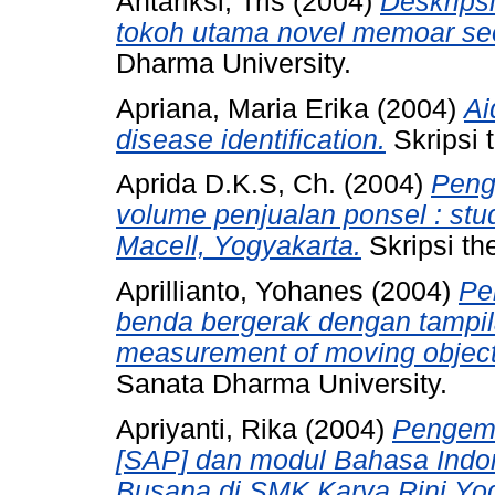
Antariksi, Tris
(2004)
Deskrips
tokoh utama novel memoar se
Dharma University.
Apriana, Maria Erika
(2004)
Ai
disease identification.
Skripsi 
Aprida D.K.S, Ch.
(2004)
Peng
volume penjualan ponsel : st
Macell, Yogyakarta.
Skripsi th
Aprillianto, Yohanes
(2004)
Pe
benda bergerak dengan tampil
measurement of moving object 
Sanata Dharma University.
Apriyanti, Rika
(2004)
Pengemb
[SAP] dan modul Bahasa Indon
Busana di SMK Karya Rini Yog