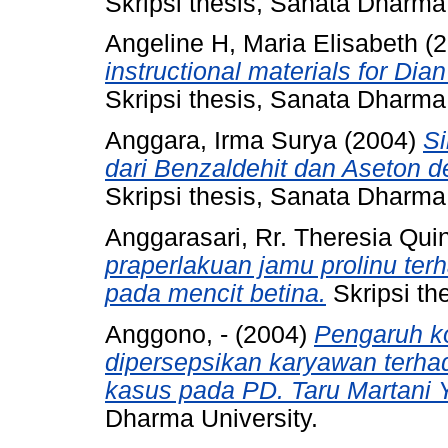
Skripsi thesis, Sanata Dharma 
Angeline H, Maria Elisabeth
(2
instructional materials for Dia
Skripsi thesis, Sanata Dharma 
Anggara, Irma Surya
(2004)
Si
dari Benzaldehit dan Aseton d
Skripsi thesis, Sanata Dharma 
Anggarasari, Rr. Theresia Qui
praperlakuan jamu prolinu ter
pada mencit betina.
Skripsi th
Anggono, -
(2004)
Pengaruh k
dipersepsikan karyawan terha
kasus pada PD. Taru Martani 
Dharma University.