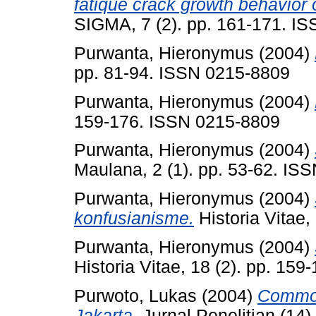
fatique crack growth behavior 
SIGMA, 7 (2). pp. 161-171. I
Purwanta, Hieronymus
(2004)
pp. 81-94. ISSN 0215-8809
Purwanta, Hieronymus
(2004)
159-176. ISSN 0215-8809
Purwanta, Hieronymus
(2004)
Maulana, 2 (1). pp. 53-62. IS
Purwanta, Hieronymus
(2004)
konfusianisme.
Historia Vitae,
Purwanta, Hieronymus
(2004)
Historia Vitae, 18 (2). pp. 15
Purwoto, Lukas
(2004)
Commona
Jakarta.
Jurnal Penelitian (14