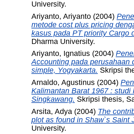
University.
Ariyanto, Ariyanto
(2004)
Pene
metode cost plus pricing denga
kasus pada PT priority Cargo
Dharma University.
Ariyanto, Ignatius
(2004)
Pene
Accounting pada perusahaan d
simple, Yogyakarta.
Skripsi th
Arnaldo, Agustinus
(2004)
Pen
Kalimantan Barat 1967 : studi 
Singkawang.
Skripsi thesis, S
Arsita, Adya
(2004)
The contri
plot as found in Shaw`s Saint 
University.