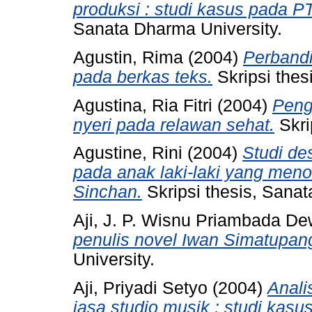
produksi : studi kasus pada 
Sanata Dharma University.
Agustin, Rima
(2004)
Perbandi
pada berkas teks.
Skripsi thes
Agustina, Ria Fitri
(2004)
Peng
nyeri pada relawan sehat.
Skri
Agustine, Rini
(2004)
Studi de
pada anak laki-laki yang me
Sinchan.
Skripsi thesis, Sanat
Aji, J. P. Wisnu Priambada D
penulis novel Iwan Simatupan
University.
Aji, Priyadi Setyo
(2004)
Anali
jasa studio musik : studi kasu